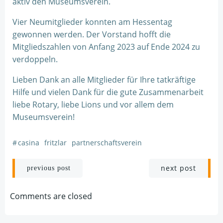
aktiv den Museumsverein.
Vier Neumitglieder konnten am Hessentag
gewonnen werden. Der Vorstand hofft die
Mitgliedszahlen von Anfang 2023 auf Ende 2024 zu
verdoppeln.
Lieben Dank an alle Mitglieder für Ihre tatkräftige
Hilfe und vielen Dank für die gute Zusammenarbeit
liebe Rotary, liebe Lions und vor allem dem
Museumsverein!
#
casina
fritzlar
partnerschaftsverein
Post
Post
next post
previous post
navigation
navigation
Comments are closed