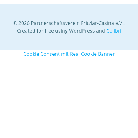
© 2026 Partnerschaftsverein Fritzlar-Casina e.V..
Created for free using WordPress and
Colibri
Cookie Consent mit Real Cookie Banner