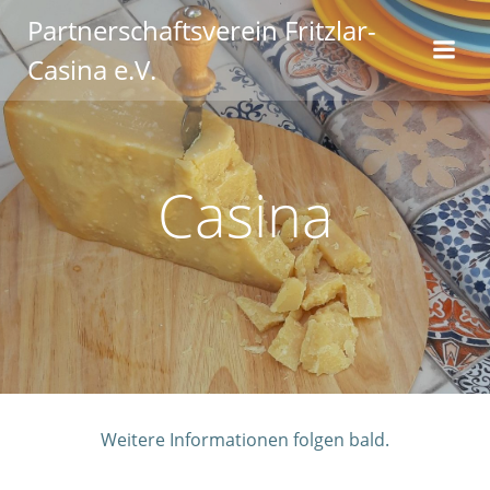
Zum
Partnerschaftsverein Fritzlar-
Inhalt
Casina e.V.
springen
Casina
Weitere Informationen folgen bald.