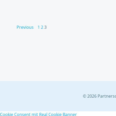
Posts
Posts
Page
Page
Page
Previous
1
2
3
navigation
navigation
© 2026 Partnersc
Cookie Consent mit Real Cookie Banner