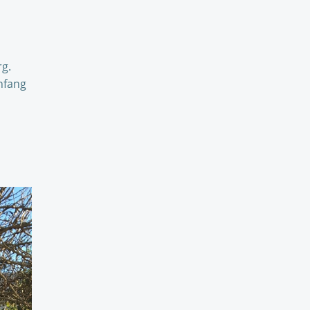
rg.
Anfang