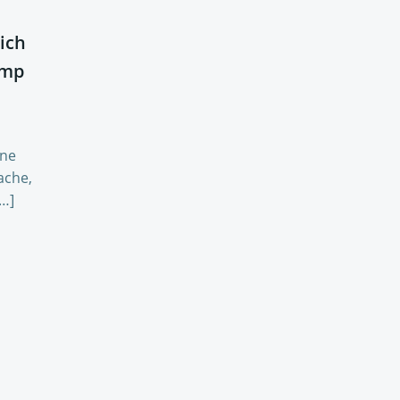
ich
amp
ene
ache,
[…]