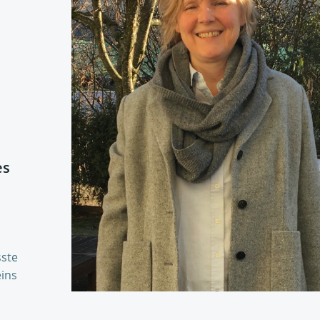
es
sste
eins