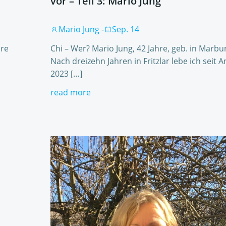
vor – Teil 3: Mario Jung
Mario Jung
-
Sep. 14
hre
Chi – Wer? Mario Jung, 42 Jahre, geb. in Marbu
Nach dreizehn Jahren in Fritzlar lebe ich seit 
2023 […]
read more